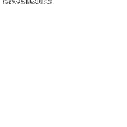
核结果做出相应处理决定。
再次提醒广大留学人员在选择留学项
目时做好课程质量甄别，如发现招生宣传
的录取条件、毕业要求和在校学习时长等
存在明显低于同类课程等违背教育教学规
律的情形时,应该保持高度警惕，谨防上当
受骗。
特此公告。
教育部留学服务中心
分享到:
上一篇：
主要留学目的国最新入境防疫政策
点击打电话
下一篇：
国家公派留学人员赴俄罗斯留学注......
学习，让您收获的不止一本证书
MORE THAN A PIECE OF PAPER