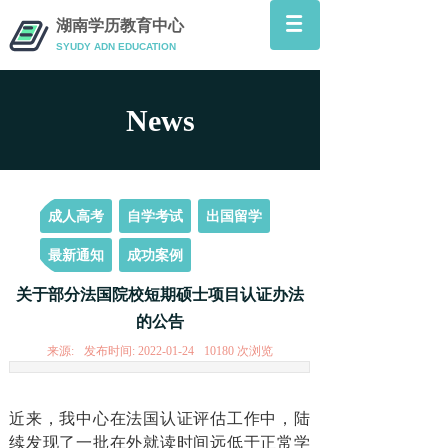
湖南学历教育中心
SYUDY ADN
EDUCATION
News
News
成人高考
自学考试
出国留学
最新通知
成功案例
关于部分法国院校短期硕士项目认证办法
的公告
来源:
发布时间:
2022-01-24
10180
次浏览
近来，我中心在法国认证评估工作中，陆
续发现了一批在外就读时间远低于正常学