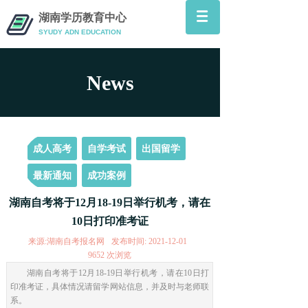
湖南学历教育中心
SYUDY ADN
EDUCATION
News
News
成人高考
自学考试
出国留学
最新通知
成功案例
湖南自考将于12月18-19日举行机考，请在
10日打印准考证
来源:
湖南自考报名网
发布时间:
2021-12-01
9652
次浏览
湖南自考将于12月18-19日举行机考，请在10日打
印准考证，具体情况请留学网站信息，并及时与老师联
系。