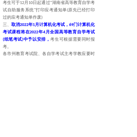
考生可于
月
日起通过“湖南省高等教育自学考
12
10
试自助服务系统”打印应考通知单
原先已经打印
(
过的应考通知单作废
)
三、
取消
年
月计算机化考试，
门计算机化
2022
1
69
考试课程将在
年
月全国高等教育自学考试
2022
4
纸笔考试
中予以安排，
考生可根据需要同时报
(
)
考。
各市州教育考试院、各自学考试主考学教应要时
将本通知要求传达到考生及相应考点，并做好本
次考试各项准工作。
湖南南省教育考试院
年
月
日
2021
11
16
分享到:
上一篇：
2021年12月湖南学历教育工......
点击打电话
下一篇：
2017级湖南函授高升本学生请......