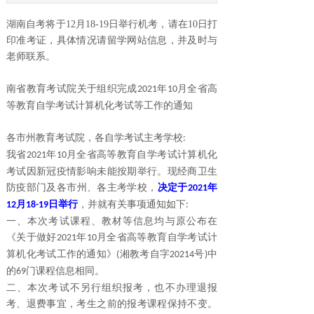
湖南自考将于12月18-19日举行机考，请在10日打
印准考证，具体情况请留学网站信息，并及时与
老师联系。
南省教育考试院关于组织完成
年
月全省高
2021
10
等教育自学考试计算机化考试等工作的通知
各市州教育考试院，各自学考试主考学校
:
我省
年
月全省高等教育自学考试计算机化
2021
10
考试因新冠疫情影响未能按期举行。现经商卫生
防疫部门及各市州、各主考学校，
决定于
年
2021
月
日举行
，并就有关事项通知如下
12
18-19
:
一、本次考试课程、教材等信息均与原公布在
《关于做好
年
月全省高等教育自学考试计
2021
10
算机化考试工作的通知》
湘教考自字
号
中
(
20214
)
的
门课程信息相同。
69
二、本次考试不另行组织报考，也不办理退报
考、退费事宜，考生之前的报考课程保持不变。